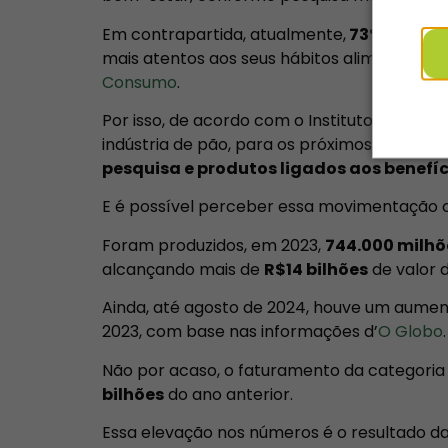
Em contrapartida, atualmente,
73%
consumi
mais atentos aos seus hábitos alimentares,
Consumo
.
Não
Por isso, de acordo com o Instituto Tecnológ
indústria de pão, para os próximos anos, de
pesquisa e produtos ligados aos benefí
E é possível perceber essa movimentação 
Foram produzidos, em 2023,
744.000 milhõ
alcançando mais de
R$14 bilhões
de valor 
Ainda, até agosto de 2024, houve um aume
2023, com base nas informações d’
O Globo
.
Não por acaso, o faturamento da categori
bilhões
do ano anterior.
Essa elevação nos números é o resultado d