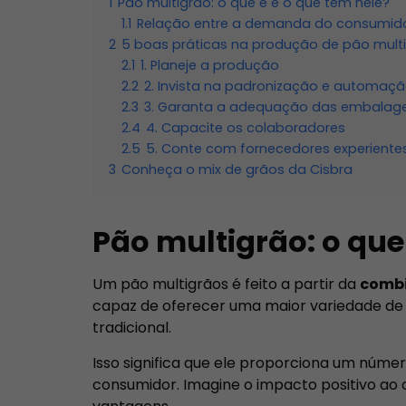
1
Pão multigrão: o que é e o que tem nele?
1.1
Relação entre a demanda do consumido
2
5 boas práticas na produção de pão mult
2.1
1. Planeje a produção
2.2
2. Invista na padronização e automaç
2.3
3. Garanta a adequação das embalage
2.4
4. Capacite os colaboradores
2.5
5. Conte com fornecedores experiente
3
Conheça o mix de grãos da Cisbra
Pão multigrão: o que
Um pão multigrãos é feito a partir da
combi
capaz de oferecer uma maior variedade de
tradicional.
Isso significa que ele proporciona um número
consumidor. Imagine o impacto positivo ao