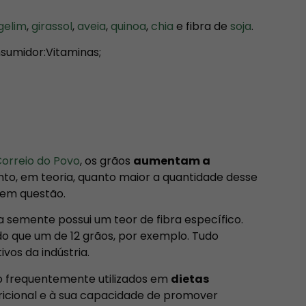
gelim
,
girassol
,
aveia
,
quinoa
,
chia
e fibra de
soja
.
sumidor:Vitaminas;
orreio do Povo
, os grãos
aumentam a
anto, em teoria, quanto maior a quantidade desse
e em questão.
 semente possui um teor de fibra específico.
o que um de 12 grãos, por exemplo. Tudo
vos da indústria.
ão frequentemente utilizados em
dietas
tricional e à sua capacidade de promover