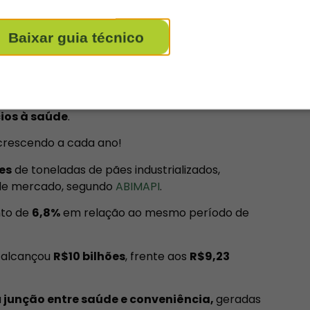
dores de todo o mundo disseram estar muito
Baixar guia técnico
 segundo dados reunidos pelo
Mercado &
 tenho interesse
ico da Panificação e Confeitaria (
ITPC
), o foco da
verá ser a
ampliação no investimento em
cios à saúde
.
crescendo a cada ano!
es
de toneladas de pães industrializados,
de mercado, segundo
ABIMAPI
.
nto de
6,8%
em relação ao mesmo período de
a alcançou
R$10 bilhões
, frente aos
R$9,23
a
junção entre saúde e conveniência,
geradas