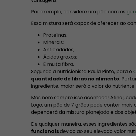
vantagens.
Por exemplo, considere um pão com os
ger
Essa mistura será capaz de oferecer ao con
Proteínas;
Minerais;
Antioxidades;
Ácidos graxos;
E muita fibra.
Segundo a nutricionista Paula Pinto, para o
C
quantidade de fibras no alimento
. Port
ingrediente, maior será o valor do nutrient
Mas nem sempre isso acontece! Afinal, cada
Logo, um pão de 7 grãos pode conter mais d
dependerá da mistura planejada e dos objeti
De qualquer maneira, esses ingredientes s
funcionais
devido ao seu elevado valor nu