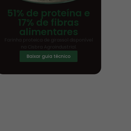
51% de proteína e
17% de fibras
alimentares
Farinha proteica de girassol disponível
na Cisbra Agroindustrial.
Baixar guia técnico