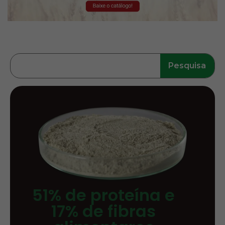
Pesquisa
51% de proteína e
17% de fibras