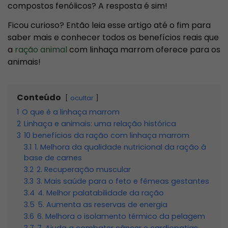
compostos fenólicos? A resposta é sim!
Ficou curioso? Então leia esse artigo até o fim para
saber mais e conhecer todos os benefícios reais que
a
ração animal
com linhaça marrom oferece para os
animais!
Conteúdo
ocultar
1
O que é a linhaça marrom
2
Linhaça e animais: uma relação histórica
3
10 benefícios da ração com linhaça marrom
3.1
1. Melhora da qualidade nutricional da ração à
base de carnes
3.2
2. Recuperação muscular
3.3
3. Mais saúde para o feto e fêmeas gestantes
3.4
4. Melhor palatabilidade da ração
3.5
5. Aumenta as reservas de energia
3.6
6. Melhora o isolamento térmico da pelagem