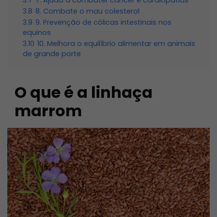
3.7
7. Ajuda a combater câncer e cardiopatias
3.8
8. Combate o mau colesterol
3.9
9. Prevenção de cólicas intestinais nos
equinos
3.10
10. Melhora o equilíbrio alimentar em animais
de grande porte
O que é a linhaça
marrom