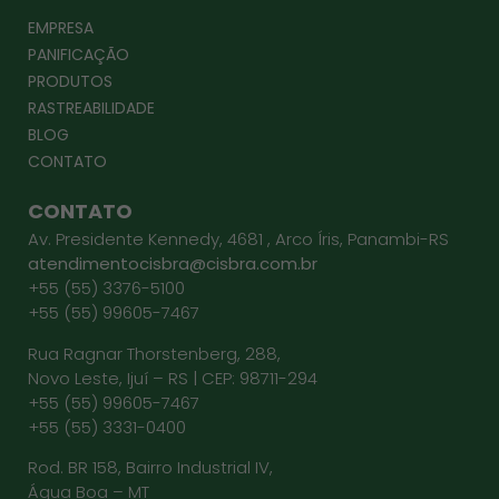
EMPRESA
PANIFICAÇÃO
PRODUTOS
RASTREABILIDADE
BLOG
CONTATO
CONTATO
Av. Presidente Kennedy, 4681 , Arco Íris, Panambi-RS
atendimentocisbra@cisbra.com.br
+55 (55) 3376-5100
+55 (55) 99605-7467
Rua Ragnar Thorstenberg, 288,
Novo Leste, Ijuí – RS | CEP: 98711-294
+55 (55) 99605-7467
+55 (55) 3331-0400
Rod. BR 158, Bairro Industrial IV,
Água Boa – MT