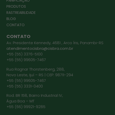
PANIFICAÇÃO
PRODUTOS
RASTREABILIDADE
BLOG
CONTATO
CONTATO
Av. Presidente Kennedy, 4681 , Arco Íris, Panambi-RS
atendimentocisbra@cisbra.com.br
+55 (55) 3376-5100
+55 (55) 99605-7467
Rua Ragnar Thorstenberg, 288,
Novo Leste, Ijuí – RS | CEP: 98711-294
+55 (55) 99605-7467
+55 (55) 3331-0400
Rod. BR 158, Bairro Industrial IV,
Água Boa – MT
+55 (66) 99921-9285