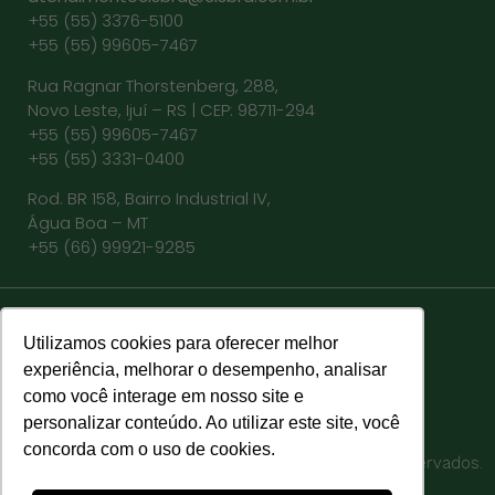
+55 (55) 3376-5100
+55 (55) 99605-7467
Rua Ragnar Thorstenberg, 288,
Novo Leste, Ijuí – RS | CEP: 98711-294
+55 (55) 99605-7467
+55 (55) 3331-0400
Rod. BR 158, Bairro Industrial IV,
Água Boa – MT
+55 (66) 99921-9285
RASTREABILIDADE
WEBMAIL
Utilizamos cookies para oferecer melhor
experiência, melhorar o desempenho, analisar
TRABALHE CONOSCO
como você interage em nosso site e
personalizar conteúdo. Ao utilizar este site, você
Política de privacidade
– 94.669.611/0003-32
concorda com o uso de cookies.
©2023 Cisbra Agroindustrial – Todos os direitos reservados.