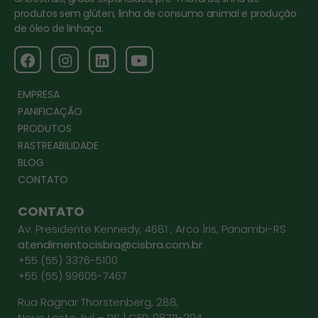
produtos sem glúten, linha de consumo animal e produção
de óleo de linhaça.
EMPRESA
PANIFICAÇÃO
PRODUTOS
RASTREABILIDADE
BLOG
CONTATO
CONTATO
Av. Presidente Kennedy, 4681 , Arco Íris, Panambi-RS
atendimentocisbra@cisbra.com.br
+55 (55) 3376-5100
+55 (55) 99605-7467
Rua Ragnar Thorstenberg, 288,
Novo Leste, Ijuí – RS | CEP: 98711-294