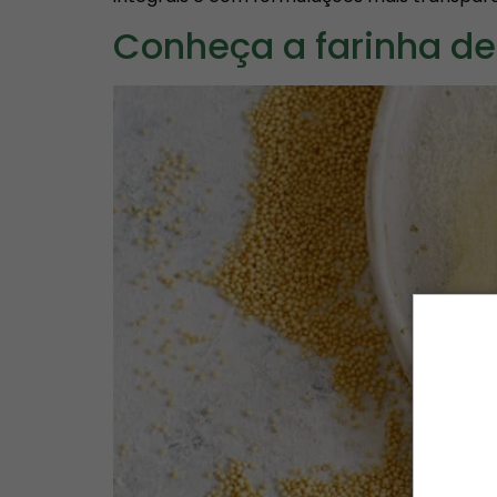
Conheça a farinha de
5
f
i
Vej