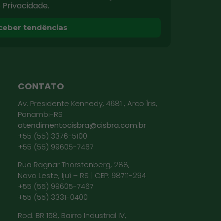
e Privacidade.
ceber tendências
CONTATO
Av. Presidente Kennedy, 4681 , Arco Íris,
Panambi-RS
atendimentocisbra@cisbra.com.br
+55 (55) 3376-5100
+55 (55) 99605-7467
Rua Ragnar Thorstenberg, 288,
Novo Leste, Ijuí – RS | CEP: 98711-294
+55 (55) 99605-7467
+55 (55) 3331-0400
Rod. BR 158, Bairro Industrial IV,