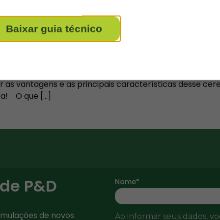
inha proteica de girassol.
Baixar guia técnico
 tenho interesse
s nutricionais. Por isso, tende a ser muito utilizada em 
as vantagens e as principais características desse cereal
ra! O que […]
 de P&D
Nome*
ormulações de novos
Ao informar seus dados, v