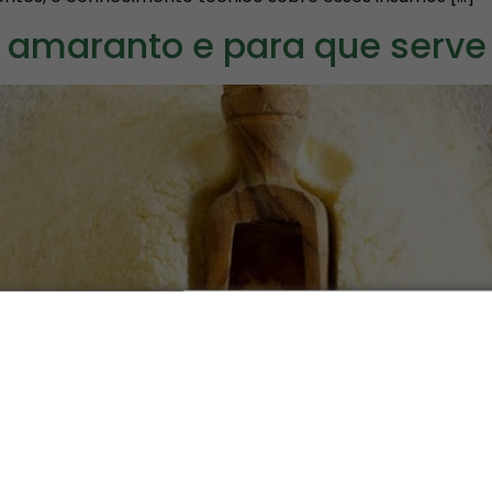
 amaranto e para que serve
1% de proteína e 17% de
ibras alimentares. Um único
ngrediente.
a como atingir metas nutricionais com a