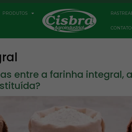
PRODUTOS
RASTREA
CONTATO
gral
s entre a farinha integral, 
stituída?