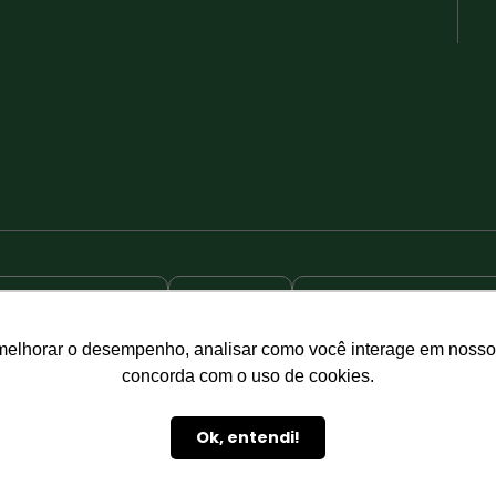
RASTREABILIDADE
WEBMAIL
TRABALHE CONOSCO
Política de privacidade
– 94.669.611/0003-32
melhorar o desempenho, analisar como você interage em nosso sit
concorda com o uso de cookies.
©2023 Cisbra Agroindustrial – Todos os direitos reservados.
Ok, entendi!