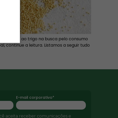
substituição ao trigo na busca pelo consumo
, continue a leitura. Listamos a seguir tudo
E-mail corporativo*
ocê aceita receber comunicações e