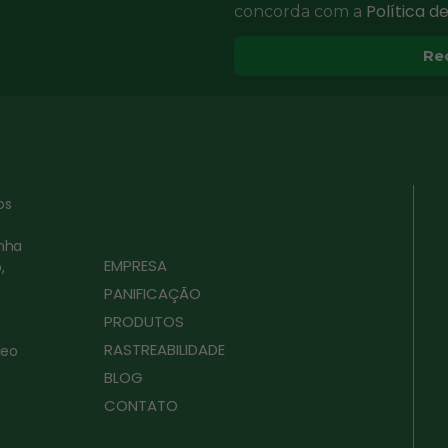
Política d
concorda com a
Re
os
inha
EMPRESA
,
PANIFICAÇÃO
PRODUTOS
RASTREABILIDADE
leo
BLOG
CONTATO