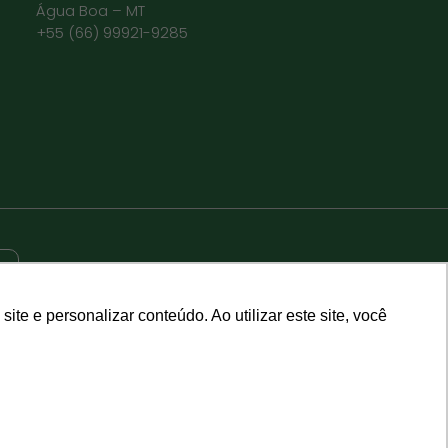
Água Boa – MT
+55 (66) 99921-9285
e e personalizar conteúdo. Ao utilizar este site, você