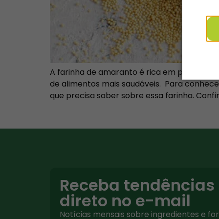
far
Não
A farinha de amaranto é rica em propriedade
de alimentos mais saudáveis. Para conhecer 
que precisa saber sobre essa farinha. Confi
Receba tendências
direto no e-mail
Notícias mensais sobre ingredientes e f